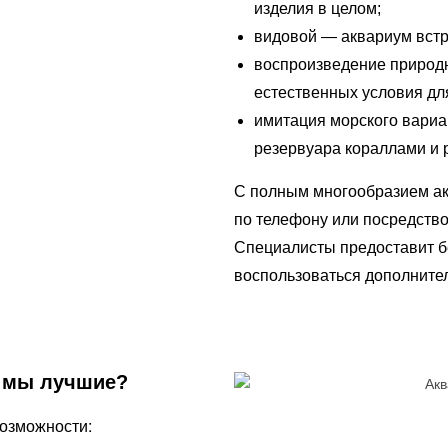
изделия в целом;
видовой — аквариум встр
воспроизведение природн
естественных условия дл
имитация морского вариан
резервуара кораллами и 
С полным многообразием ак
по телефону или посредств
Специалисты предоставит б
воспользоваться дополнител
у мы лучшие?
возможности: