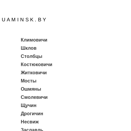
QUAMINSK.BY
Климовичи
Шклов
Столбцы
Костюковичи
Житковичи
Мосты
Ошмяны
Смолевичи
Щучин
Дрогичин
Несвиж
Заславль