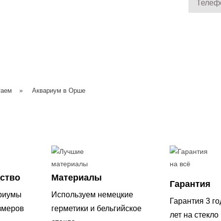
таем
»
Аквариум в Орше
ство
Материалы
Гарантия
риумы
Используем немецкие
Гарантия 3 го
змеров
герметики и бельгийское
лет на стекло