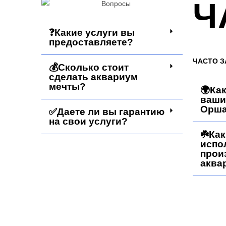
Ч
❓Какие услуги вы
предоставляете?
ЧАСТО 
💰Сколько стоит
сделать аквариум
мечты?
🌍Ка
ваши
Орш
✅Даете ли вы гарантию
на свои услуги?
☘️Ка
испо
прои
аква