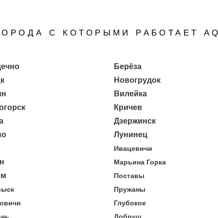
ОРОДА С КОТОРЫМИ РАБОТАЕТ A
ечно
Берёза
к
Новогрудок
ин
Вилейка
огорск
Кричев
а
Дзержинск
но
Лунинец
Ивацевичи
н
Марьина Горка
им
Поставы
выск
Пружаны
ковичи
Глубокое
онь
Добруш