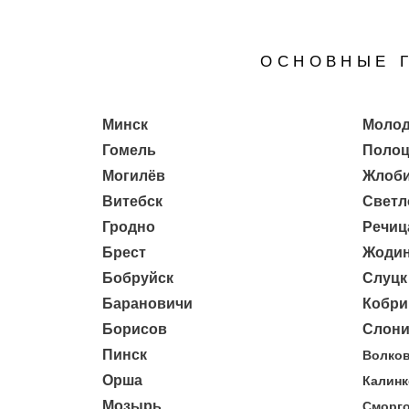
ОСНОВНЫЕ Г
Минск
Молод
Гомель
Полоц
Могилёв
Жлоб
Витебск
Светл
Гродно
Речиц
Брест
Жоди
Бобруйск
Слуцк
Барановичи
Кобри
Борисов
Слон
Пинск
Волко
Орша
Калин
Мозырь
Сморг