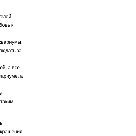
телей,
бовь к
аквариумы,
людать за
ой, а все
вариуме, а
е
 таким
ть
 украшения