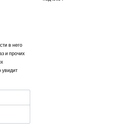
сти в него
аз и прочих
их
о увидит