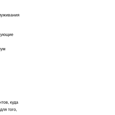
луживания
есующие
иум
тов, куда
для того,