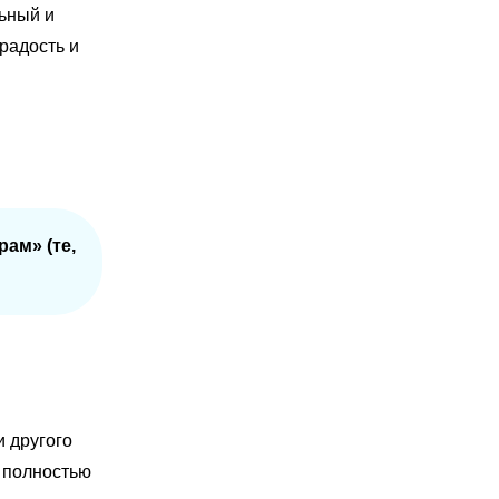
ьный и
 радость и
ам» (те,
и другого
, полностью