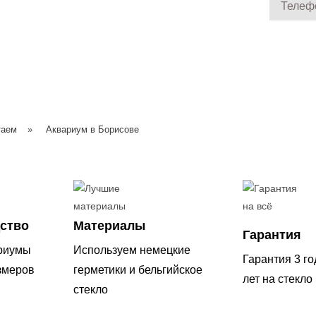
таем
»
Аквариум в Борисове
ство
Материалы
Гарантия
риумы
Используем немецкие
Гарантия 3 го
змеров
герметики и бельгийское
лет на стекло
стекло