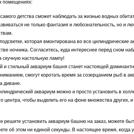
х помещениях:
с самого детства сможет наблюдать за жизнью водных обита
азвиваться не только фантазия и любознательность, но и лю
твам.
 подсветке, которая вмонтирована во все цилиндрические 
стве ночника. Согласитесь, куда интереснее перед сном наб
а скучную настольную лампу!
ый и стильный аквариум башня станет настоящей доминантн
вниманием, смогут коротать время за созерцанием рыб в ак
а диване.
илиндрический аквариум можно и просто установить в холл
го центра, чтобы выделить его на фоне множества других, и
оге решите установить аквариум башню на заказ, можете бы
ете об этом ни единой секунды. В настоящее время, когда