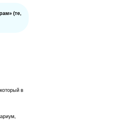
ам» (те,
 который в
вариум,