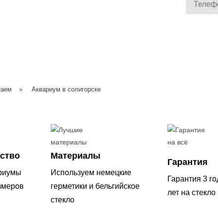
таем
»
Аквариум в солигорске
ство
Материалы
Гарантия
риумы
Используем немецкие
Гарантия 3 го
змеров
герметики и бельгийское
лет на стекло
стекло