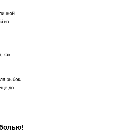
зличной
й из
, как
ля рыбок.
еще до
 болью!