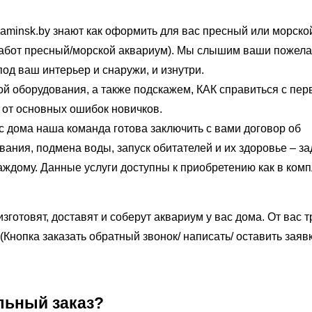
aminsk.by знают как оформить для вас пресный или морско
работ пресный/морской аквариум). Мы слышим ваши пожела
од ваш интерьер и снаружи, и изнутри.
й оборудования, а также подскажем, КАК справиться с пе
 от основных ошибок новичков.
с дома наша команда готова заключить с вами договор об
ания, подмена воды, запуск обитателей и их здоровье – за
ждому. Данные услуги доступны к приобретению как в компл
зготовят, доставят и соберут аквариум у вас дома. От вас 
(Кнопка заказать обратный звонок/ написать/ оставить заявк
льный заказ?