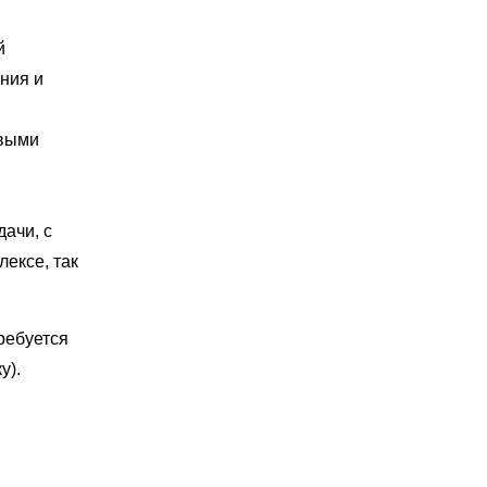
й
ния и
рвыми
дачи, с
ексе, так
требуется
у).